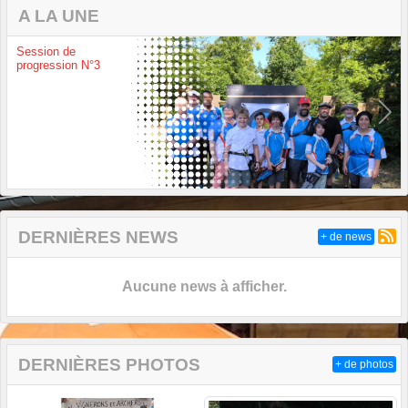
A LA UNE
Session de
progression N°3
Previous
Next
DERNIÈRES NEWS
+ de news
Aucune news à afficher.
DERNIÈRES PHOTOS
+ de photos