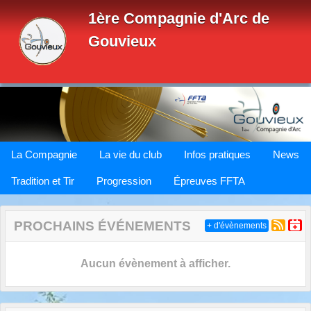
Panneau de gestion des cookies
1ère Compagnie d'Arc de
Gouvieux
La Compagnie
La vie du club
Infos pratiques
News
Tradition et Tir
Progression
Épreuves FFTA
PROCHAINS ÉVÉNEMENTS
+ d'évènements
Aucun évènement à afficher.