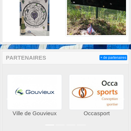
PARTENAIRES
+ de partenaires
Précedent
Sui
Ville de Gouvieux
Occasport