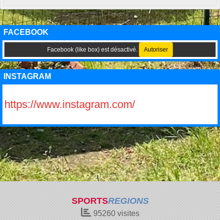
FACEBOOK
Facebook (like box) est désactivé.
Autoriser
INSTAGRAM
https://www.instagram.com/
SPORTS
REGIONS
95260
visites