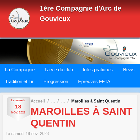
Panneau de gestion des cookies
1ère Compagnie d'Arc de
Gouvieux
La Compagnie
La vie du club
Infos pratiques
News
Tradition et Tir
Progression
Épreuves FFTA
Le
samedi
Accueil
Maroilles à Saint Quentin
18
MAROILLES À SAINT
NOV.
2023
QUENTIN
Le
samedi
18
nov.
2023