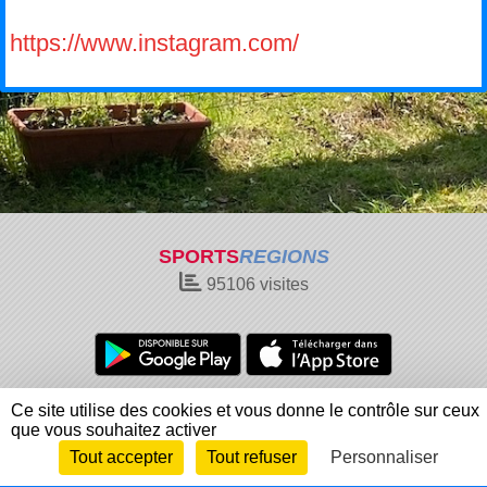
https://www.instagram.com/
SPORTS
REGIONS
95106
visites
Charte cookies
Gestion des cookies
Ce site utilise des cookies et vous donne le contrôle sur ceux
Informations légales
Signaler un contenu inapproprié
que vous souhaitez activer
Tout accepter
Tout refuser
Personnaliser
Envie de participer ?
Connexion