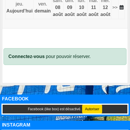
sam.
dim.
lun.
mar.
mer.
jeu.
ven.
08
09
10
11
12
>>
Aujourd'hui
demain
août
août
août
août
août
Connectez-vous
pour pouvoir réserver.
FACEBOOK
Facebook (like box) est désactivé.
Autoriser
INSTAGRAM