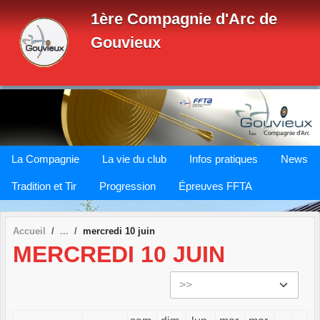
Panneau de gestion des cookies
1ère Compagnie d'Arc de
Gouvieux
La Compagnie
La vie du club
Infos pratiques
News
Tradition et Tir
Progression
Épreuves FFTA
Accueil
mercredi 10 juin
MERCREDI 10 JUIN