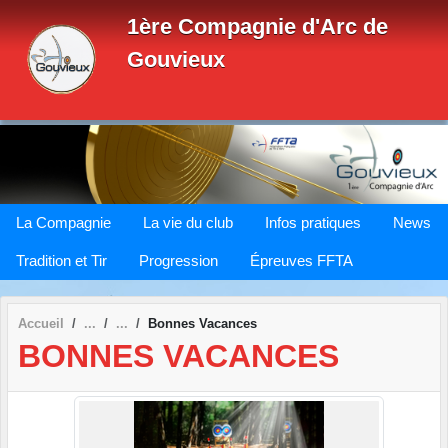
Panneau de gestion des cookies
1ère Compagnie d'Arc de
Gouvieux
La Compagnie
La vie du club
Infos pratiques
News
Tradition et Tir
Progression
Épreuves FFTA
Accueil
Bonnes Vacances
BONNES VACANCES