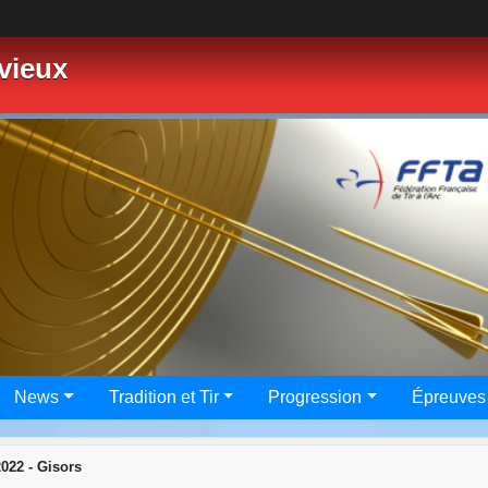
vieux
News
Tradition et Tir
Progression
Épreuves
022 - Gisors