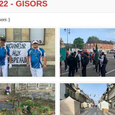
2 - GISORS
ors :)