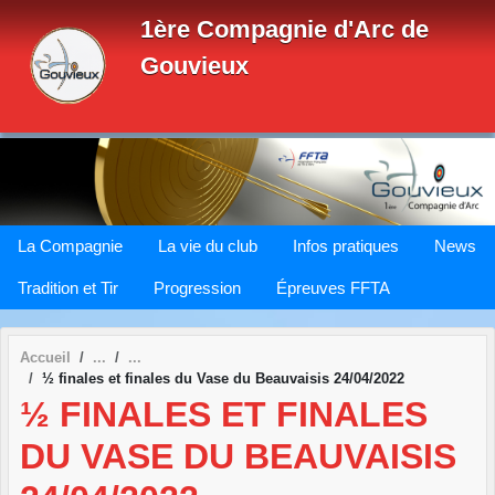
Panneau de gestion des cookies
1ère Compagnie d'Arc de
Gouvieux
La Compagnie
La vie du club
Infos pratiques
News
Tradition et Tir
Progression
Épreuves FFTA
Accueil
½ finales et finales du Vase du Beauvaisis 24/04/2022
½ FINALES ET FINALES
DU VASE DU BEAUVAISIS