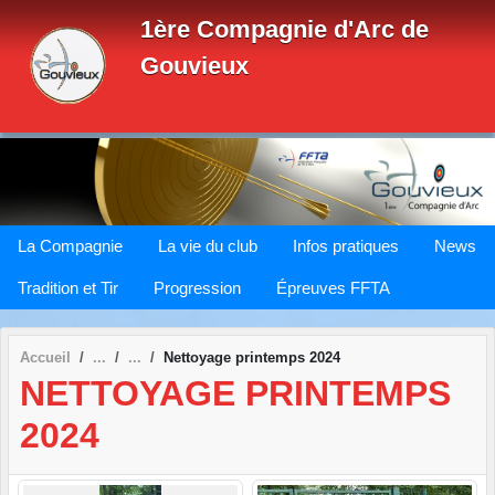
Panneau de gestion des cookies
1ère Compagnie d'Arc de
Gouvieux
La Compagnie
La vie du club
Infos pratiques
News
Tradition et Tir
Progression
Épreuves FFTA
Accueil
Nettoyage printemps 2024
NETTOYAGE PRINTEMPS
2024