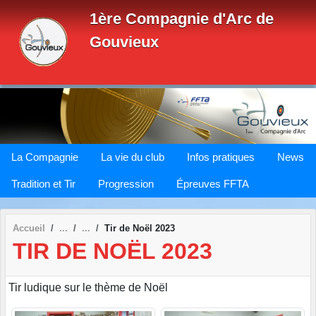
Panneau de gestion des cookies
1ère Compagnie d'Arc de
Gouvieux
La Compagnie
La vie du club
Infos pratiques
News
Tradition et Tir
Progression
Épreuves FFTA
Accueil
Tir de Noël 2023
TIR DE NOËL 2023
Tir ludique sur le thème de Noël