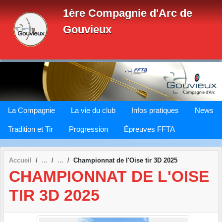
Panneau de gestion des cookies
1ère Compagnie d'Arc de
Gouvieux
La Compagnie
La vie du club
Infos pratiques
News
Tradition et Tir
Progression
Épreuves FFTA
Accueil
Championnat de l'Oise tir 3D 2025
CHAMPIONNAT DE L'OISE
TIR 3D 2025