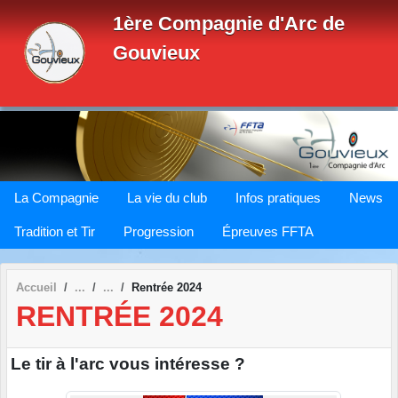
Panneau de gestion des cookies
1ère Compagnie d'Arc de
Gouvieux
La Compagnie
La vie du club
Infos pratiques
News
Tradition et Tir
Progression
Épreuves FFTA
Accueil
Rentrée 2024
RENTRÉE 2024
Le tir à l'arc vous intéresse ?